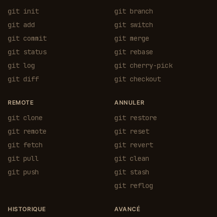
git init
git branch
git add
git switch
git commit
git merge
git status
git rebase
git log
git cherry-pick
git diff
git checkout
REMOTE
ANNULER
git clone
git restore
git remote
git reset
git fetch
git revert
git pull
git clean
git push
git stash
git reflog
HISTORIQUE
AVANCÉ