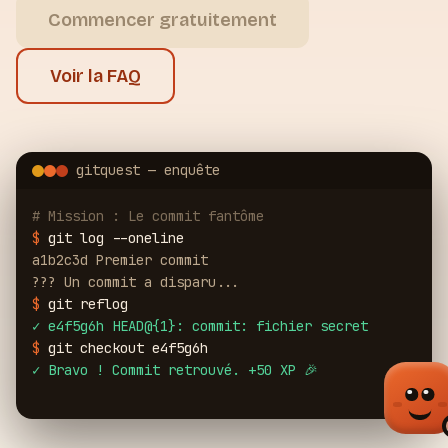
Commencer gratuitement
Voir la FAQ
gitquest — enquête
# Mission : Le commit fantôme
$
git log --oneline
a1b2c3d Premier commit
??? Un commit a disparu...
$
git reflog
✓
e4f5g6h HEAD@{1}: commit: fichier secret
$
git checkout e4f5g6h
✓
Bravo ! Commit retrouvé. +50 XP 🎉