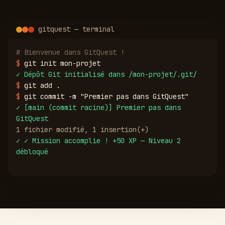
gitquest — terminal
# Bienvenue dans GitQuest !
$
git init mon-projet
✓
Dépôt Git initialisé dans /mon-projet/.git/
$
git add .
$
git commit -m "Premier pas dans GitQuest"
✓
[main (commit racine)] Premier pas dans
GitQuest
1 fichier modifié, 1 insertion(+)
✓
✓ Mission accomplie ! +50 XP — Niveau 2
débloqué