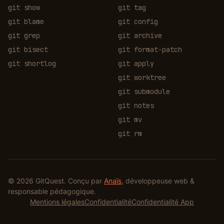
git show
git tag
git blame
git config
git grep
git archive
git bisect
git format-patch
git shortlog
git apply
git worktree
git submodule
git notes
git mv
git rm
(ouvre une nouvelle fenêtre)
© 2026 GitQuest. Conçu par
Anaïs
, développeuse web &
responsable pédagogique.
Mentions légales
Confidentialité
Confidentialité App