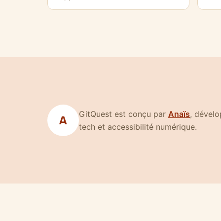
(nouvell
GitQuest est conçu par
Anaïs
, dével
A
tech et accessibilité numérique.