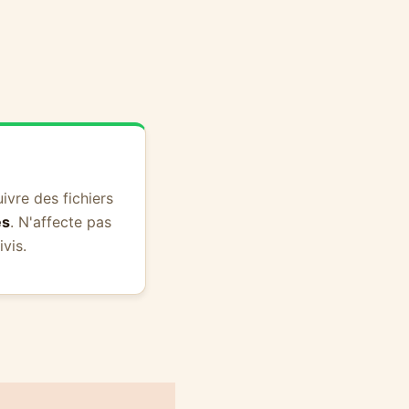
vre des fichiers
es
. N'affecte pas
ivis.