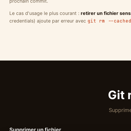
prochain commit.
Le cas d'usage le plus courant :
retirer un fichier sens
credentials) ajoute par erreur avec
git rm --cache
Git 
Supprimer
Supprimer un fichier