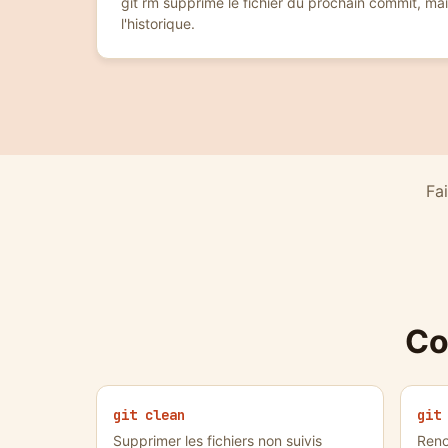
git rm supprime le fichier du prochain commit, mais
l'historique.
Fa
Co
git clean
git
Supprimer les fichiers non suivis
Reno