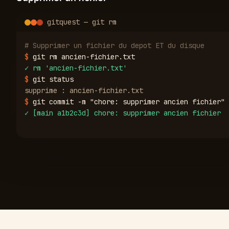
gitquest — git rm
# Supprimer un fichier du depot ET du disque
$
git rm ancien-fichier.txt
✓
rm 'ancien-fichier.txt'
$
git status
supprime : ancien-fichier.txt
$
git commit -m "chore: supprimer ancien fichier"
✓
[main a1b2c3d] chore: supprimer ancien fichier