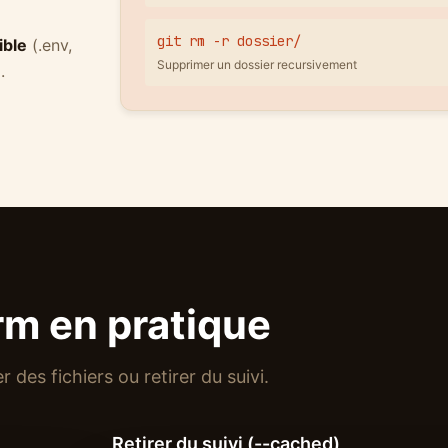
git rm -r dossier/
ible
(.env,
Supprimer un dossier recursivement
d
.
rm en pratique
 des fichiers ou retirer du suivi.
Retirer du suivi (--cached)