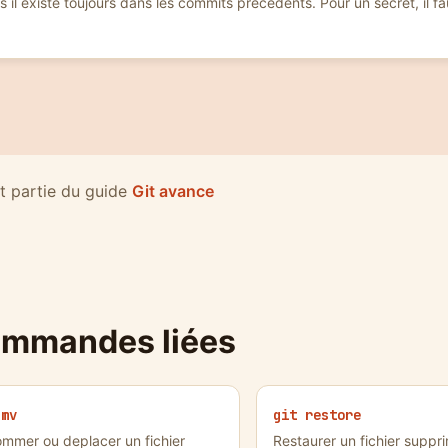
 il existe toujours dans les commits precedents. Pour un secret, il fa
it partie du guide
Git avance
mmandes liées
 mv
git restore
mmer ou deplacer un fichier
Restaurer un fichier suppr