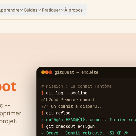
Apprendre
Guides
Pratiquer
À propos
gitquest — enquête
pot
# Mission : Le commit fantôme
$
git log --oneline
a1b2c3d Premier commit
c --
??? Un commit a disparu...
upprimer
$
git reflog
✓
e4f5g6h HEAD@{1}: commit: fichier sec
projet.
$
git checkout e4f5g6h
✓
Bravo ! Commit retrouvé. +50 XP 🎉