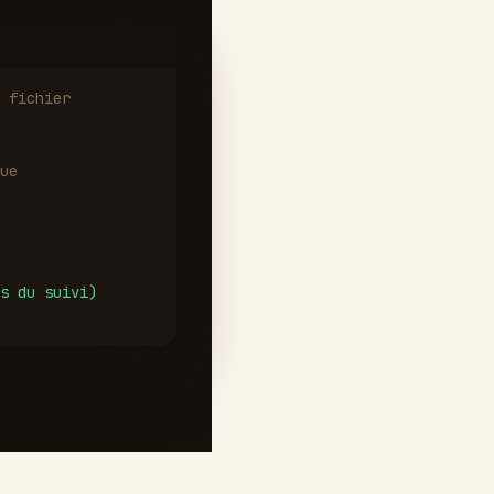
 fichier
ue
s du suivi)