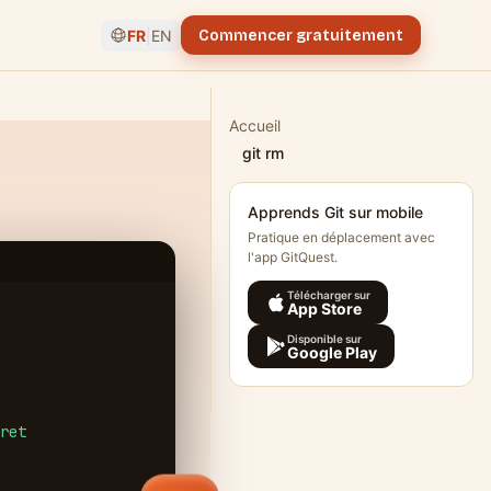
FR
|
EN
Commencer gratuitement
Accueil
git rm
Apprends Git sur mobile
Pratique en déplacement avec
l'app GitQuest.
Télécharger sur
App Store
Disponible sur
Google Play
ret