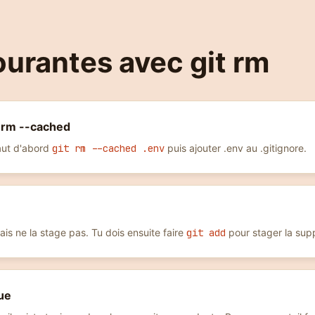
ourantes avec git rm
t rm --cached
 faut d'abord
git rm --cached .env
puis ajouter .env au .gitignore.
ais ne la stage pas. Tu dois ensuite faire
git add
pour stager la sup
que