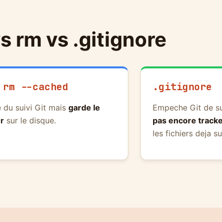
vs rm vs .gitignore
 rm --cached
.gitignore
e du suivi Git mais
garde le
Empeche Git de sui
er
sur le disque.
pas encore track
les fichiers deja su