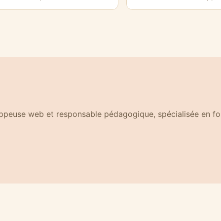
e fenêtre)
oppeuse web et responsable pédagogique, spécialisée en f