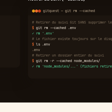
gitquest — git rm --cached
# Retirer du suivi Git SANS supprimer le
$
git rm --cached .env
✓
rm '.env'
# Le fichier existe toujours sur le disq
$
ls .env
.env
# Retirer un dossier entier du suivi
$
git rm -r --cached node_modules/
✓
rm 'node_modules/...' (fichiers retire